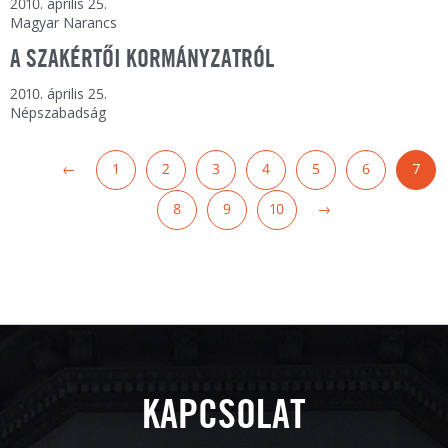
2010. április 25.
Magyar Narancs
A SZAKÉRTŐI KORMÁNYZATRÓL
2010. április 25.
Népszabadság
←
1
2
3
4
5
6
7
8
9
10
→
KAPCSOLAT