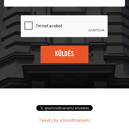
KÜLDÉS
Tweets by schmidtmariaHU