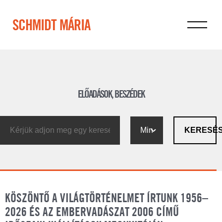
SCHMIDT MÁRIA
ELŐADÁSOK, BESZÉDEK
KERESÉ
KÖSZÖNTŐ A VILÁGTÖRTÉNELMET ÍRTUNK 1956–
2026 ÉS AZ EMBERVADÁSZAT 2006 CÍMŰ