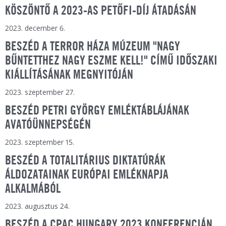
KÖSZÖNTŐ A 2023-AS PETŐFI-DÍJ ÁTADÁSÁN
2023. december 6.
BESZÉD A TERROR HÁZA MÚZEUM "NAGY
BŰNTETTHEZ NAGY ESZME KELL!" CÍMŰ IDŐSZAKI
KIÁLLÍTÁSÁNAK MEGNYITÓJÁN
2023. szeptember 27.
BESZÉD PETRI GYÖRGY EMLÉKTÁBLÁJÁNAK
AVATÓÜNNEPSÉGÉN
2023. szeptember 15.
BESZÉD A TOTALITÁRIUS DIKTATÚRÁK
ÁLDOZATAINAK EURÓPAI EMLÉKNAPJA
ALKALMÁBÓL
2023. augusztus 24.
BESZÉD A CPAC HUNGARY 2023 KONFERENCIÁN